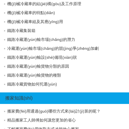
機(jī)械冷藏車的結(jié)構(gòu)及工作原理
機(jī)械冷藏車的特點(diǎn)
機(jī)械冷藏車組及其應(yīng)用
鐵路冷藏集裝箱
鐵路冷藏運(yùn)輸市場(chǎng)的潛力
冷藏運(yùn)輸市場(chǎng)的競(jìng)爭(zhēng)加劇
鐵路冷藏運(yùn)輸設(shè)備現(xiàn)狀
鐵路冷藏運(yùn)輸貨物分類的原因
鐵路冷藏運(yùn)輸貨物的種類
鐵路冷藏貨物如何托運(yùn)
搬家知識(shí)
搬家費(fèi)用通過(guò)哪些方式來(lái)計(jì)算的呢？
精品搬家工人師傅如何讓您更加的省心
了解搬家費(fèi)用收取方式才能放心搬家