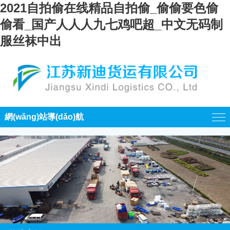
2021自拍偷在线精品自拍偷_偷偷要色偷
偷看_国产人人人九七鸡吧超_中文无码制
服丝袜中出
網(wǎng)站導(dǎo)航