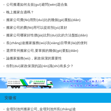
公司搬遷如何去規(guī)避問(wèn)題合集
晚上搬家合適嗎？
搬家公司費(fèi)用對(duì)比的幾個(gè)重點(diǎn)
搬家公司的費(fèi)用可以提前預(yù)算好
搬家公司哪家好性價(jià)比對(duì)比的方法盤點(diǎn)
長(zhǎng)途搬家服務(wù)項(xiàng)目帶來(lái)的便利
選擇常州搬家公司,要掌握的幾個(gè)要點(diǎn)
論搬家服務(wù)，家政保潔的重要性
你對(duì)家政保潔的認(rèn)識(shí)有多少？
安徽省
金壇到池州搬家公司_金壇到池州長(zhǎng)途