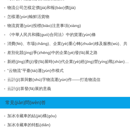
物流公司怎樣定價(jià)和報(bào)價(jià)
怎樣運(yùn)輸鮮活貨物
物流貨運(yùn)投標(biāo)注意事項(xiàng)
《中華人民共和國(guó)合同法》中的貨運(yùn)條
消費(fèi)、市場(chǎng)、企業(yè)重心轉(zhuǎn)移及服務(wù)、共
差別化競(jìng)爭(zhēng)中的企業(yè)發(fā)展之路
新經(jīng)濟(jì)發(fā)展時(shí)代企業(yè)經(jīng)營(yíng)戰(zhàn)略變革態(tài)勢(shì)
“云物流”平臺(tái)運(yùn)作模式
云計(jì)算與數(shù)字物流運(yùn)作——打造物流信
云計(jì)算發(fā)展的意義
常見(jiàn)問(wèn)答
加冰冷藏車的結(jié)構(gòu)
加冰冷藏車的特點(diǎn)