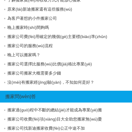
原來(lái)新迪搬家還有這些服務(wù)
為客戶著想的小件搬家公司
晚上搬家時(shí)間夠嗎
搬家公司費(fèi)用確定的幾個(gè)主要標(biāo)準(zhǔn)
搬家公司的服務(wù)流程
晚上可以搬家嗎？
搬家公司選擇比服務(wù)比價(jià)格比專業(yè)
搬家公司搬家大概需要多少錢
沒(méi)有搬家經(jīng)驗(yàn)，不知如何是好？
搬家問(wèn)答
搬家過(guò)程中不斷的總結(jié)才能成為專業(yè)搬
搬家公司收費(fèi)項(xiàng)目大全助您搬家無(wú)憂
搬家公司找新迪搬家收費(fèi)公正中途不加