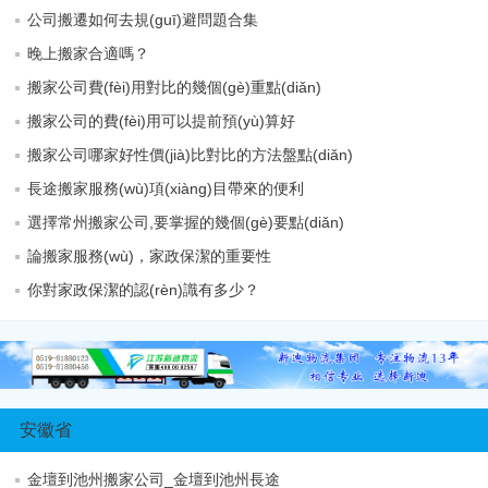
公司搬遷如何去規(guī)避問題合集
晚上搬家合適嗎？
搬家公司費(fèi)用對比的幾個(gè)重點(diǎn)
搬家公司的費(fèi)用可以提前預(yù)算好
搬家公司哪家好性價(jià)比對比的方法盤點(diǎn)
長途搬家服務(wù)項(xiàng)目帶來的便利
選擇常州搬家公司,要掌握的幾個(gè)要點(diǎn)
論搬家服務(wù)，家政保潔的重要性
你對家政保潔的認(rèn)識有多少？
安徽省
金壇到池州搬家公司_金壇到池州長途