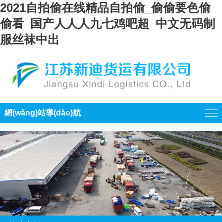
2021自拍偷在线精品自拍偷_偷偷要色偷
偷看_国产人人人九七鸡吧超_中文无码制
服丝袜中出
網(wǎng)站導(dǎo)航