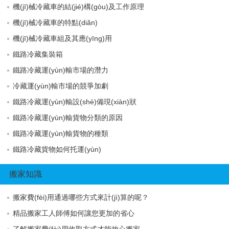
機(jī)械冷藏車的結(jié)構(gòu)及工作原理
機(jī)械冷藏車的特點(diǎn)
機(jī)械冷藏車組及其應(yīng)用
鐵路冷藏集裝箱
鐵路冷藏運(yùn)輸市場的潛力
冷藏運(yùn)輸市場的競爭加劇
鐵路冷藏運(yùn)輸設(shè)備現(xiàn)狀
鐵路冷藏運(yùn)輸貨物分類的原因
鐵路冷藏運(yùn)輸貨物的種類
鐵路冷藏貨物如何托運(yùn)
搬家知識
搬家費(fèi)用通過哪些方式來計(jì)算的呢？
精品搬家工人師傅如何讓您更加的省心
了解搬家費(fèi)用收取方式才能放心搬家