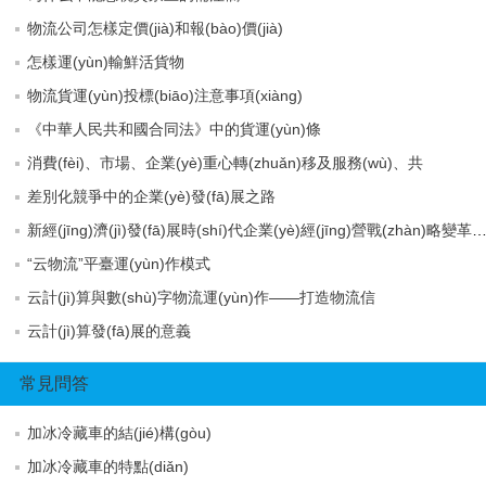
物流公司怎樣定價(jià)和報(bào)價(jià)
怎樣運(yùn)輸鮮活貨物
物流貨運(yùn)投標(biāo)注意事項(xiàng)
《中華人民共和國合同法》中的貨運(yùn)條
消費(fèi)、市場、企業(yè)重心轉(zhuǎn)移及服務(wù)、共
差別化競爭中的企業(yè)發(fā)展之路
新經(jīng)濟(jì)發(fā)展時(shí)代企業(yè)經(jīng)營戰(zhàn)略變革態(
“云物流”平臺運(yùn)作模式
云計(jì)算與數(shù)字物流運(yùn)作——打造物流信
云計(jì)算發(fā)展的意義
常見問答
加冰冷藏車的結(jié)構(gòu)
加冰冷藏車的特點(diǎn)