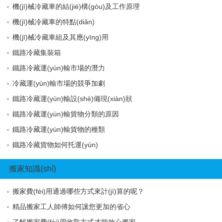
機(jī)械冷藏車的結(jié)構(gòu)及工作原理
機(jī)械冷藏車的特點(diǎn)
機(jī)械冷藏車組及其應(yīng)用
鐵路冷藏集裝箱
鐵路冷藏運(yùn)輸市場的潛力
冷藏運(yùn)輸市場的競爭加劇
鐵路冷藏運(yùn)輸設(shè)備現(xiàn)狀
鐵路冷藏運(yùn)輸貨物分類的原因
鐵路冷藏運(yùn)輸貨物的種類
鐵路冷藏貨物如何托運(yùn)
搬家知識(shí)
搬家費(fèi)用通過哪些方式來計(jì)算的呢？
精品搬家工人師傅如何讓您更加的省心
了解搬家費(fèi)用收取方式才能放心搬家