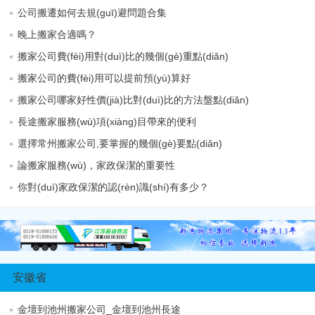
公司搬遷如何去規(guī)避問題合集
晚上搬家合適嗎？
搬家公司費(fèi)用對(duì)比的幾個(gè)重點(diǎn)
搬家公司的費(fèi)用可以提前預(yù)算好
搬家公司哪家好性價(jià)比對(duì)比的方法盤點(diǎn)
長途搬家服務(wù)項(xiàng)目帶來的便利
選擇常州搬家公司,要掌握的幾個(gè)要點(diǎn)
論搬家服務(wù)，家政保潔的重要性
你對(duì)家政保潔的認(rèn)識(shí)有多少？
安徽省
金壇到池州搬家公司_金壇到池州長途