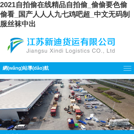
2021自拍偷在线精品自拍偷_偷偷要色偷
偷看_国产人人人九七鸡吧超_中文无码制
服丝袜中出
網(wǎng)站導(dǎo)航