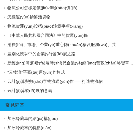
物流公司怎樣定價(jià)和報(bào)價(jià)
怎樣運(yùn)輸鮮活貨物
物流貨運(yùn)投標(biāo)注意事項(xiàng)
《中華人民共和國合同法》中的貨運(yùn)條
消費(fèi)、市場、企業(yè)重心轉(zhuǎn)移及服務(wù)、共
差別化競爭中的企業(yè)發(fā)展之路
新經(jīng)濟(jì)發(fā)展時(shí)代企業(yè)經(jīng)營戰(zhàn)略變革態(
“云物流”平臺(tái)運(yùn)作模式
云計(jì)算與數(shù)字物流運(yùn)作——打造物流信
云計(jì)算發(fā)展的意義
常見問答
加冰冷藏車的結(jié)構(gòu)
加冰冷藏車的特點(diǎn)